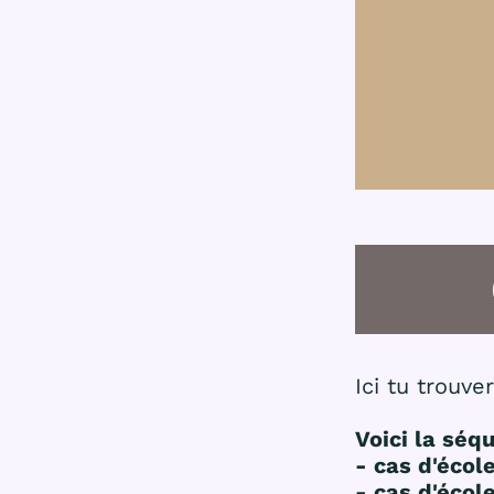
Ici tu trouv
Voici la séq
- cas d'écol
- cas d'écol