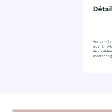
Détai
Vos données
aider à navi
de confident
conditions g