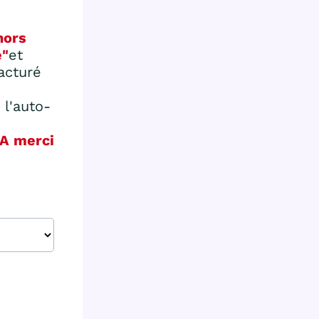
hors
e"
et
acturé
 l'auto-
VA merci